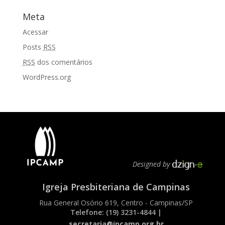
Meta
Acessar
Posts
RSS
RSS
dos comentários
WordPress.org
Designed by
Igreja Presbiteriana de Campinas
Rua General Osório 619, Centro - Campinas/SP
Telefone: (19) 3231-4844 |
secretaria@ipcamp.org.br