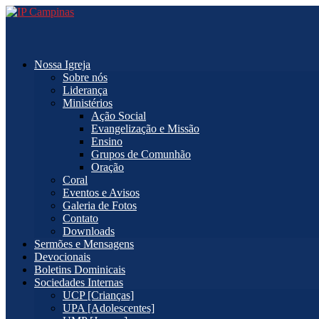
Nossa Igreja
Sobre nós
Liderança
Ministérios
Ação Social
Evangelização e Missão
Ensino
Grupos de Comunhão
Oração
Coral
Eventos e Avisos
Galeria de Fotos
Contato
Downloads
Sermões e Mensagens
Devocionais
Boletins Dominicais
Sociedades Internas
UCP [Crianças]
UPA [Adolescentes]