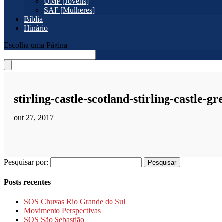
UMP [Jovens]
SAF [Mulheres]
Bíblia
Hinário
Escolha uma Página
stirling-castle-scotland-stirling-castle-gr
out 27, 2017
Pesquisar por:
Posts recentes
SOS Chuvas Rio Grande do Sul
Movimento Perspectivas
SOS São Sebastião