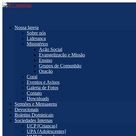
Nossa Igreja
Sobre nós
Liderança
Ministérios
Ação Social
Evangelização e Missão
Ensino
Grupos de Comunhão
Oração
Coral
Eventos e Avisos
Galeria de Fotos
Contato
Downloads
Sermões e Mensagens
Devocionais
Boletins Dominicais
Sociedades Internas
UCP [Crianças]
UPA [Adolescentes]