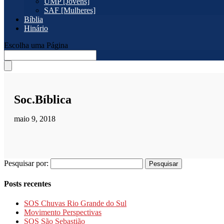
UMP [Jovens]
SAF [Mulheres]
Bíblia
Hinário
Escolha uma Página
Soc.Bíblica
maio 9, 2018
Pesquisar por:
Posts recentes
SOS Chuvas Rio Grande do Sul
Movimento Perspectivas
SOS São Sebastião