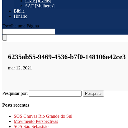
UMP [Jovens]
SAF [Mulheres]
Bíblia
Hinário
Escolha uma Página
6235ab55-9469-4536-b7f0-148106a42ce3
mar 12, 2021
Pesquisar por:
Posts recentes
SOS Chuvas Rio Grande do Sul
Movimento Perspectivas
SOS São Sebastião