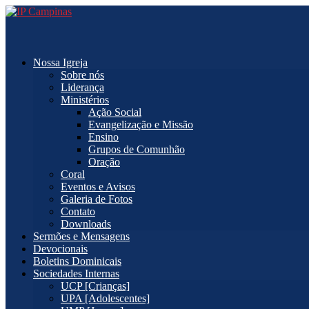
Nossa Igreja
Sobre nós
Liderança
Ministérios
Ação Social
Evangelização e Missão
Ensino
Grupos de Comunhão
Oração
Coral
Eventos e Avisos
Galeria de Fotos
Contato
Downloads
Sermões e Mensagens
Devocionais
Boletins Dominicais
Sociedades Internas
UCP [Crianças]
UPA [Adolescentes]