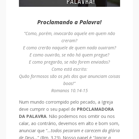
Proclamando a Palavra!
“Como, porém, invocarão aquele em quem não
creram?
E como crerão naquele de quem nada ouviram?
E como ouvirão, se não há quem pregue?
E como pregarão, se não forem enviados?
Como está escrito:
Quão formosos são os pés dos que anunciam coisas
boas!”
Romanos 10.14-15
Num mundo corrompido pelo pecado, a Igreja
deve cumprir o seu papel de
PROCLAMADORA
DA PALAVRA
. Não podemos nos omitir ou nos
calar, ao contrário, devemos em alto e bom som,
anunciar que “
…todos pecaram e carecem da glória
de Deus…
” (Rm. 3.23). Nosso papel é “
lançar a