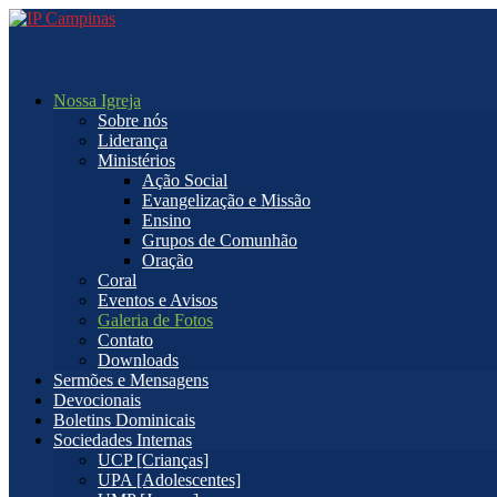
Nossa Igreja
Sobre nós
Liderança
Ministérios
Ação Social
Evangelização e Missão
Ensino
Grupos de Comunhão
Oração
Coral
Eventos e Avisos
Galeria de Fotos
Contato
Downloads
Sermões e Mensagens
Devocionais
Boletins Dominicais
Sociedades Internas
UCP [Crianças]
UPA [Adolescentes]