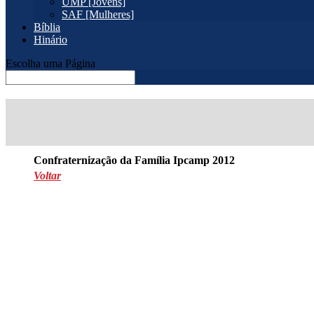
UMP [Jovens]
SAF [Mulheres]
Bíblia
Hinário
Escolha uma Página
Confraternização da Família Ipcamp 2012
Voltar