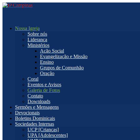
Nossa Igreja
Sobre nós
Liderança
Ministérios
Ação Social
Evangelização e Missão
Ensino
Grupos de Comunhão
Oração
Coral
Eventos e Avisos
Galeria de Fotos
Contato
Downloads
Sermões e Mensagens
Devocionais
Boletins Dominicais
Sociedades Internas
UCP [Crianças]
UPA [Adolescentes]