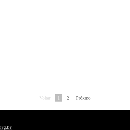
Voltar
1
2
Próxmo
org.br