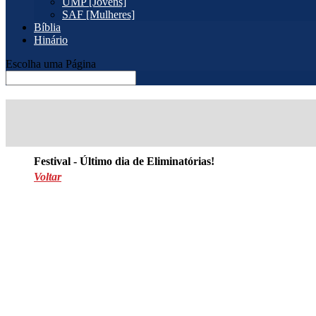
UMP [Jovens]
SAF [Mulheres]
Bíblia
Hinário
Escolha uma Página
Festival - Último dia de Eliminatórias!
Voltar