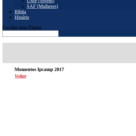
UMP [Jovens]
SAF [Mulheres]
Bíblia
Hinário
Escolha uma Página
Momentos Ipcamp 2017
Voltar