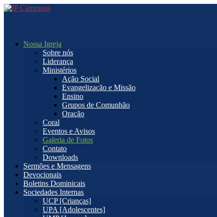
Nossa Igreja
Sobre nós
Liderança
Ministérios
Ação Social
Evangelização e Missão
Ensino
Grupos de Comunhão
Oração
Coral
Eventos e Avisos
Galeria de Fotos
Contato
Downloads
Sermões e Mensagens
Devocionais
Boletins Dominicais
Sociedades Internas
UCP [Crianças]
UPA [Adolescentes]