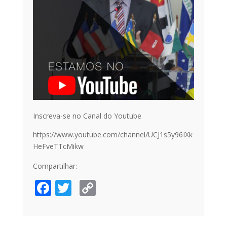
Inscreva-se no Canal do Youtube
https://www.youtube.com/channel/UCJ1s5y96IXk
HeFveTTcMikw
Compartilhar:
F
T
C
ac
w
o
e
itt
p