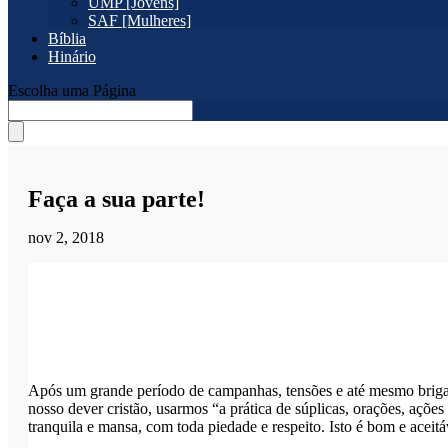
UMP [Jovens]
SAF [Mulheres]
Bíblia
Hinário
Escolha uma Página
Faça a sua parte!
nov 2, 2018
Após um grande período de campanhas, tensões e até mesmo brigas c
nosso dever cristão, usarmos “a prática de súplicas, orações, açõe
tranquila e mansa, com toda piedade e respeito. Isto é bom e aceit