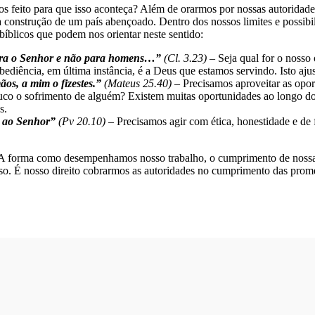
 feito para que isso aconteça? Além de orarmos por nossas autoridades
construção de um país abençoado. Dentro dos nossos limites e possibi
bíblicos que podem nos orientar neste sentido:
 para o Senhor e não para homens…”
(Cl. 3.23) –
Seja qual for o nosso 
ediência, em última instância, é a Deus que estamos servindo. Isto aju
os, a mim o fizestes.”
(Mateus 25.40) –
Precisamos aproveitar as opo
uco o sofrimento de alguém? Existem muitas oportunidades ao longo d
s.
s ao Senhor”
(Pv 20.10) –
Precisamos agir com ética, honestidade e de 
 A forma como desempenhamos nosso trabalho, o cumprimento de nossas
a isso. É nosso direito cobrarmos as autoridades no cumprimento das p