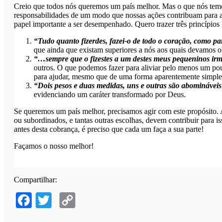
Creio que todos nós queremos um país melhor. Mas o que nós temos
responsabilidades de um modo que nossas ações contribuam para a 
papel importante a ser desempenhado. Quero trazer três princípios 
“Tudo quanto fizerdes, fazei-o de todo o coração, como
que ainda que existam superiores a nós aos quais devamos ob
“…sempre que o fizestes a um destes meus pequeninos irmã
outros. O que podemos fazer para aliviar pelo menos um po
para ajudar, mesmo que de uma forma aparentemente simple
“Dois pesos e duas medidas, uns e outras são abominávei
evidenciando um caráter transformado por Deus.
Se queremos um país melhor, precisamos agir com este propósito.
ou subordinados, e tantas outras escolhas, devem contribuir par
antes desta cobrança, é preciso que cada um faça a sua parte!
Façamos o nosso melhor!
Compartilhar:
Facebook
Twitter
Copy
Link