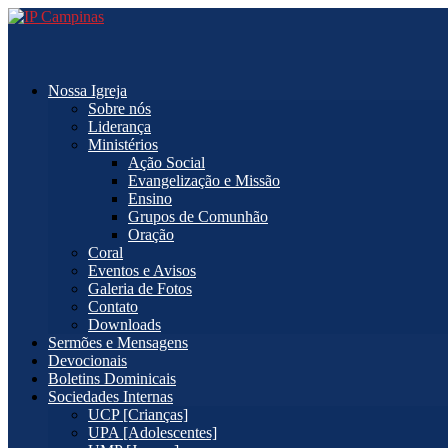
Nossa Igreja
Sobre nós
Liderança
Ministérios
Ação Social
Evangelização e Missão
Ensino
Grupos de Comunhão
Oração
Coral
Eventos e Avisos
Galeria de Fotos
Contato
Downloads
Sermões e Mensagens
Devocionais
Boletins Dominicais
Sociedades Internas
UCP [Crianças]
UPA [Adolescentes]