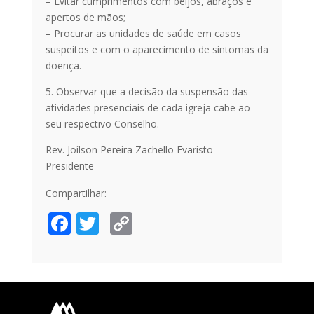
– Evitar cumprimentos com beijos, abraços e
apertos de mãos;
– Procurar as unidades de saúde em casos
suspeitos e com o aparecimento de sintomas da
doença.
5. Observar que a decisão da suspensão das
atividades presenciais de cada igreja cabe ao
seu respectivo Conselho.
Rev. Joílson Pereira Zachello Evaristo
Presidente
Compartilhar:
F
T
C
ac
w
o
e
itt
p
b
er
y
o
Li