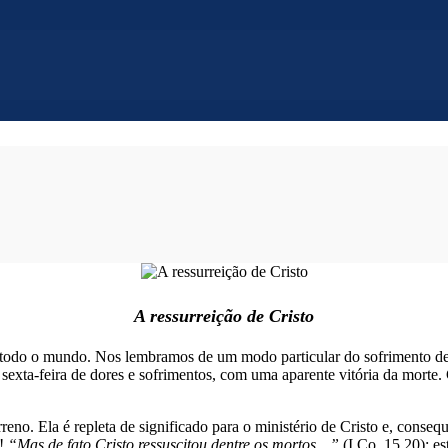
A ressurreição de Cristo
e todo o mundo. Nos lembramos de um modo particular do sofrimento de 
a sexta-feira de dores e sofrimentos, com uma aparente vitória da mort
reno. Ela é repleta de significado para o ministério de Cristo e, conseq
e!
“Mas de fato Cristo ressuscitou dentre os mortos…”
(I Co. 15.20); est