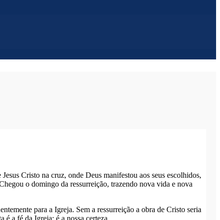
Jesus Cristo na cruz, onde Deus manifestou aos seus escolhidos,
e. Chegou o domingo da ressurreição, trazendo nova vida e nova
uentemente para a Igreja. Sem a ressurreição a obra de Cristo seria
a é a fé da Igreja; é a nossa certeza.