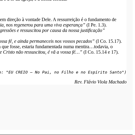
 em direção à vontade Dele. A ressurreição é o fundamento de
dia, nos regenerou para uma viva esperança”
(I Pe. 1.3).
ressões e ressuscitou por causa da nossa justificação”
vossa fé, e ainda permaneceis nos vossos pecados”
(I Co. 15.17).
ensa que fosse, estaria fundamentada numa mentira…todavia, o
e Cristo não ressuscitou, é vã a vossa fé…”
(I Co. 15.14 e 17).
o: "EU CREIO – No Pai, no Filho e no Espírito Santo")
Rev. Flávio Viola Machado