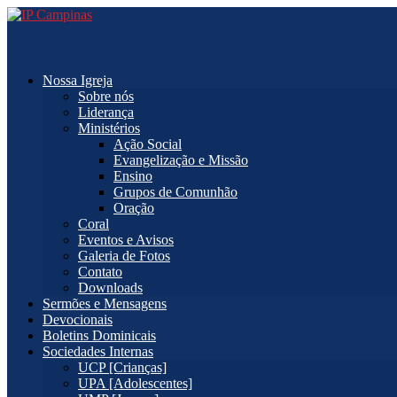
Nossa Igreja
Sobre nós
Liderança
Ministérios
Ação Social
Evangelização e Missão
Ensino
Grupos de Comunhão
Oração
Coral
Eventos e Avisos
Galeria de Fotos
Contato
Downloads
Sermões e Mensagens
Devocionais
Boletins Dominicais
Sociedades Internas
UCP [Crianças]
UPA [Adolescentes]