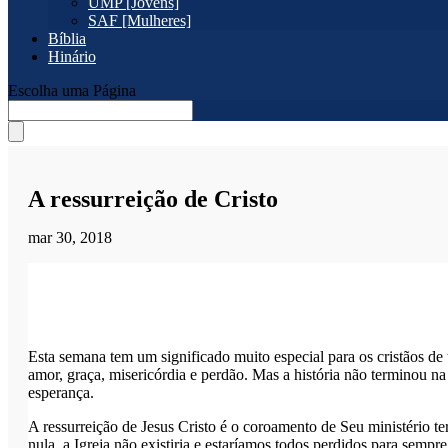
UMP [Jovens]
SAF [Mulheres]
Bíblia
Hinário
Escolha uma Página
A ressurreição de Cristo
mar 30, 2018
Esta semana tem um significado muito especial para os cristãos d
amor, graça, misericórdia e perdão. Mas a história não terminou n
esperança.
A ressurreição de Jesus Cristo é o coroamento de Seu ministério ter
nula, a Igreja não existiria e estaríamos todos perdidos para sempr