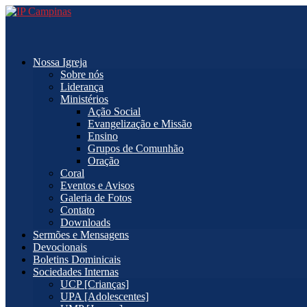
Nossa Igreja
Sobre nós
Liderança
Ministérios
Ação Social
Evangelização e Missão
Ensino
Grupos de Comunhão
Oração
Coral
Eventos e Avisos
Galeria de Fotos
Contato
Downloads
Sermões e Mensagens
Devocionais
Boletins Dominicais
Sociedades Internas
UCP [Crianças]
UPA [Adolescentes]