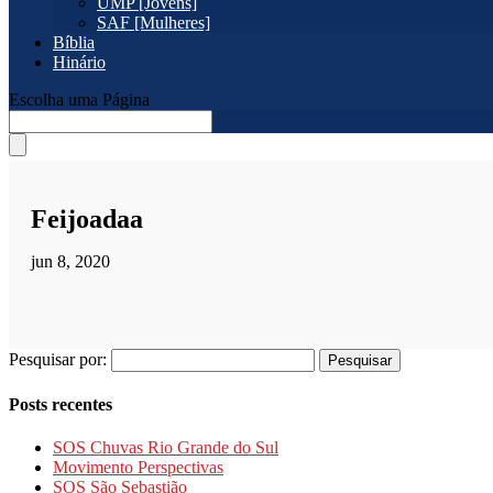
UMP [Jovens]
SAF [Mulheres]
Bíblia
Hinário
Escolha uma Página
Feijoadaa
jun 8, 2020
Pesquisar por:
Posts recentes
SOS Chuvas Rio Grande do Sul
Movimento Perspectivas
SOS São Sebastião